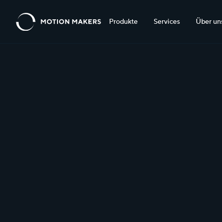
Produkte
Services
Über un