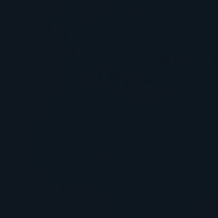
Vor diesem Hintergrund entstand der nachfolgende 
Motor, der als Schwenkantrieb in einem Mähdrescher 
benötigt wurde.
Betreuung während des gesamten 
Projektes und After Sales Service
Betreuung während des gesamten 
Projektes und After Sales Service