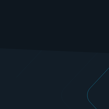
Sehen Sie sich die detaillierte technische Zeichnung 
mit exakten Maßangaben, konstruktiven 
Referenzen und Konfigurationsinformationen an.
Sie liefert alle erforderlichen Daten für eine präzise 
Planung, Abstimmung und Montage.
Download