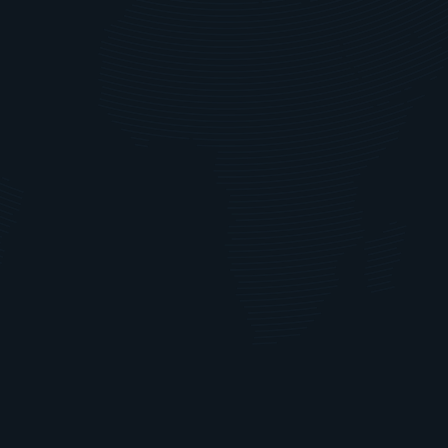
Wassermantelkühlung und interne Belüftung
Betreuung während des gesamten 
Projektes und After Sales Service
MADE IN GERMANY