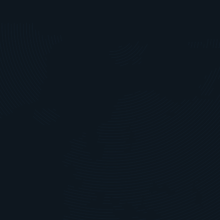
Vor diesem Hintergrund entst
Schwenkantrieb in einem Mä
02