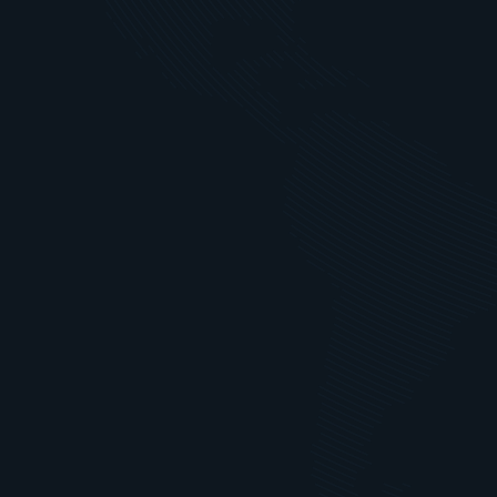
Schutzart: IP67
Betreuung während des gesamten 
Projektes und After Sales Service
Betreuung während des gesamten 
Projektes und After Sales Service