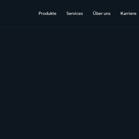
Produkte
Services
Über uns
Karriere
 auch in der Agrartechnik 
werden sollen.