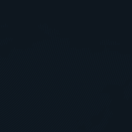
and der nachfolgende Motor, der als 
hdrescher benötigt wurde.