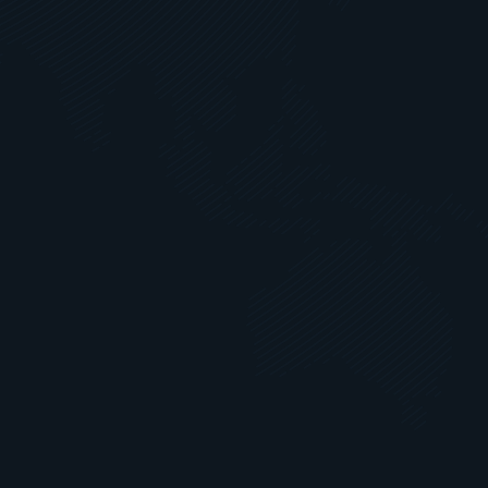
Betreuung während des gesamten 
Projektes und After Sales Service